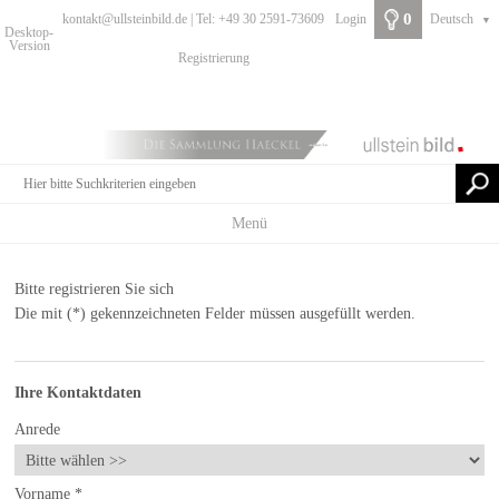
0
kontakt@ullsteinbild.de | Tel: +49 30 2591-73609
Login
Deutsch
▼
Desktop-
Version
Registrierung
Menü
Bitte registrieren Sie sich
Die mit (*) gekennzeichneten Felder müssen ausgefüllt werden.
Ihre Kontaktdaten
Anrede
Vorname
*