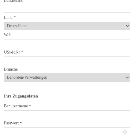
Bundesland
Land
*
Web
USt-IdNr
*
Branche
Ihre Zugangsdaten
Benutzername
*
Passwort
*