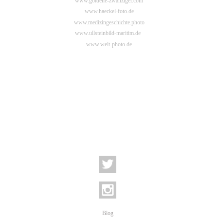
www.goldene-zwanziger.com
www.haeckel-foto.de
www.medizingeschichte.photo
www.ullsteinbild-maritim.de
www.welt-photo.de
Blog