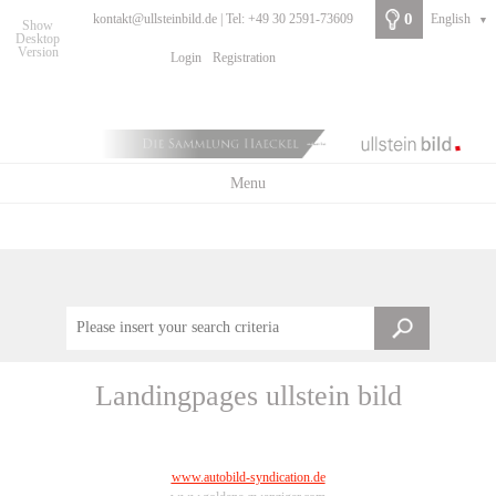
0
kontakt@ullsteinbild.de | Tel: +49 30 2591-73609
English
▼
Show
Desktop
Version
Login
Registration
Menu
Landingpages ullstein bild
www.autobild-syndication.de